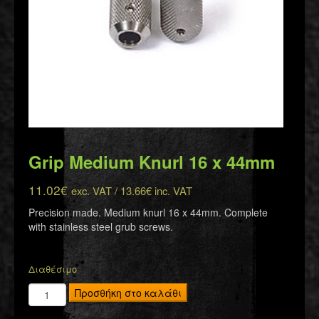
Grip Medium Knurl 16 x 44mm
11.02
€
exc. VAT /
13.66
€
inc. VAT
Precision made. Medium knurl 16 x 44mm. Complete
with stainless steel grub screws.
Διαθέσιμο
Grip
Προσθήκη στο καλάθι
Medium
Knurl