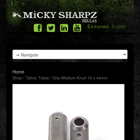
Ελληνικά
English
Home
Shop
/
Tattoo Tubes
/ Grip Medium Knurl 16 x 44mm