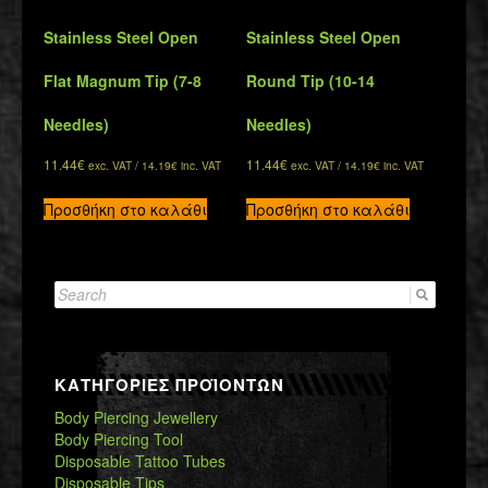
Stainless Steel Open
Stainless Steel Open
Flat Magnum Tip (7-8
Round Tip (10-14
Needles)
Needles)
11.44
€
11.44
€
exc. VAT /
14.19
€
inc. VAT
exc. VAT /
14.19
€
inc. VAT
Προσθήκη στο καλάθι
Προσθήκη στο καλάθι
Search
for:
ΚΑΤΗΓΟΡΙΕΣ ΠΡΟΪΟΝΤΩΝ
Body Piercing Jewellery
Body Piercing Tool
Disposable Tattoo Tubes
Disposable Tips