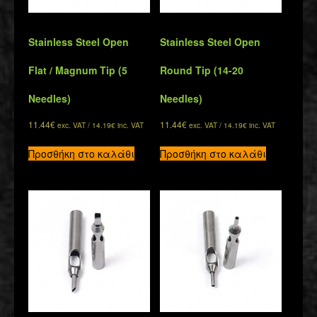
Stainless Steel Open
Stainless Steel Open
Flat / Magnum Tip (5
Round Tip (14-20
Needles)
Needles)
11.44
€
11.44
€
exc. VAT /
14.19
€
inc. VAT
exc. VAT /
14.19
€
inc. VAT
Προσθήκη στο καλάθι
Προσθήκη στο καλάθι