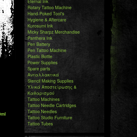
Eternal Ink
Rotary Tattoo Machine
Hand-Poked Tool's
Hygiene & Aftercare
Kurosumi Ink
Micky Sharpz Merchandise
Panthera Ink
Pen Battery
Pen Tattoo Machine
Plastic Bottle
Power Supplies
Spare parts
Ανταλλακτικά
Stencil Making Supplies
Υλικά Αποστείρωσης &
Καθαρισμού
Tattoo Machines
Tattoo Needle Cartridges
Tattoo Needles
0ml
Tattoo Studio Furniture
Tattoo Tubes