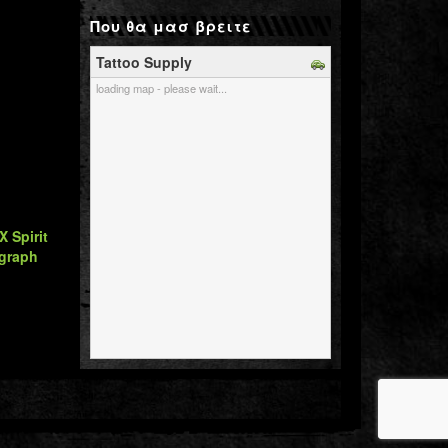
Που θα μασ βρειτε
Tattoo Supply
loading map - please wait...
X Spirit
ograph