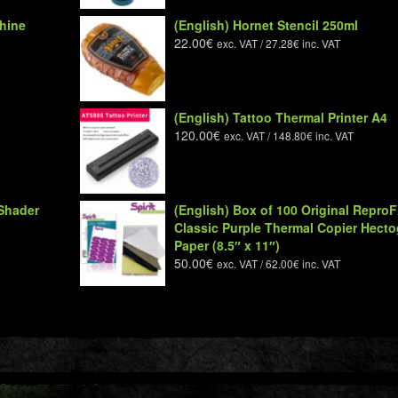
chine
(English) Hornet Stencil 250ml
22.00
€
exc. VAT /
27.28
€
inc. VAT
(English) Tattoo Thermal Printer A4
120.00
€
exc. VAT /
148.80
€
inc. VAT
 Shader
(English) Box of 100 Original ReproF
Classic Purple Thermal Copier Hect
Paper (8.5″ x 11″)
50.00
€
exc. VAT /
62.00
€
inc. VAT