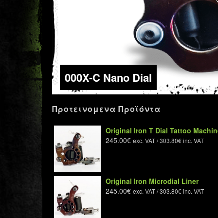
000X-C Nano Dial
Προτεινομενα Προϊόντα
Original Iron T Dial Tattoo Machi
245.00
€
exc. VAT /
303.80
€
inc. VAT
Original Iron Microdial Liner
245.00
€
exc. VAT /
303.80
€
inc. VAT