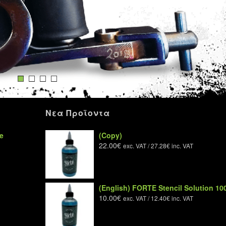
Νεα Προϊοντα
ne
(Copy)
22.00
€
exc. VAT /
27.28
€
inc. VAT
(English) FORTE Stencil Solution 10
10.00
€
exc. VAT /
12.40
€
inc. VAT